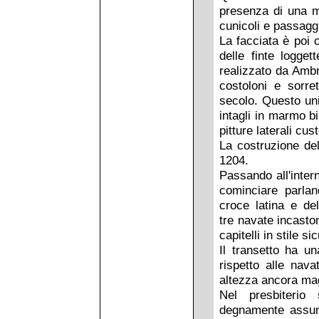
presenza di una me
cunicoli e passaggi 
La facciata è poi 
delle finte logget
realizzato da Amb
costoloni e sorre
secolo. Questo uni
intagli in marmo b
pitture laterali cu
La costruzione del
1204.
Passando all'inter
cominciare parla
croce latina e de
tre navate incasto
capitelli in stile s
Il transetto ha u
rispetto alle nav
altezza ancora ma
Nel presbiterio 
degnamente assumo