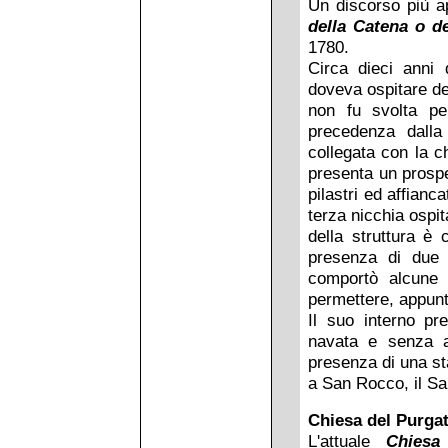
Un discorso più a
della Catena o de
1780.
Circa dieci anni 
doveva ospitare de
non fu svolta pe
precedenza dalla
collegata con la 
presenta un prospe
pilastri ed affianc
terza nicchia ospi
della struttura è
presenza di due o
comportò alcune m
permettere, appunto
Il suo interno p
navata e senza ab
presenza di una st
a San Rocco, il San
Chiesa del Purga
L'attuale
Chiesa