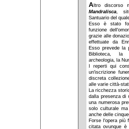
A
ltro discorso 
Mandralisca
, si
Santuario del qual
Esso è stato fo
funzione dell'omo
grazie alle donazion
effettuate da En
Esso prevede la p
Biblioteca, la
archeologia, la Nu
I reperti qui co
un'iscrizione fun
discreta collezion
alle varie città-sta
La ricchezza stori
dalla presenza di u
una numerosa pres
solo culturale ma
anche delle cinque
Forse l'opera più
citata ovunque è 