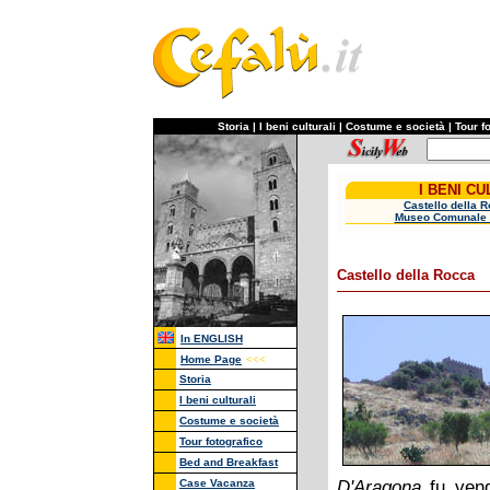
Storia
|
I beni culturali
|
Costume e società
|
Tour f
I BENI CU
Castello della 
Museo Comunale 
Castello della Rocca
In ENGLISH
Home Page
<<<
Storia
I beni culturali
Costume e società
Tour fotografico
Bed and Breakfast
D'Aragona
fu ven
Case Vacanza