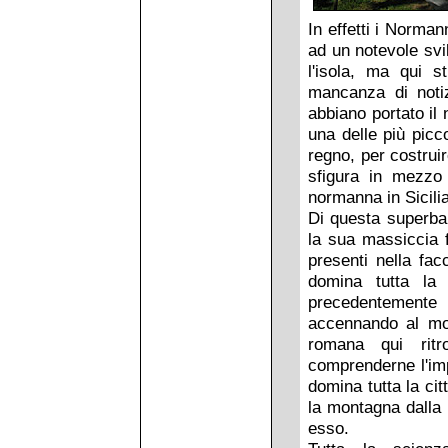
In effetti i Norman
ad un notevole svil
l'isola, ma qui s
mancanza di notiz
abbiano portato il
una delle più picc
regno, per costru
sfigura in mezzo 
normanna in Sicilia
Di questa superba 
la sua massiccia f
presenti nella fac
domina tutta la
precedentement
accennando al mos
romana qui ritr
comprenderne l'im
domina tutta la ci
la montagna dalla 
esso.