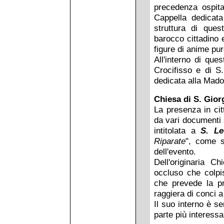
precedenza ospita
Cappella dedicat
struttura di que
barocco cittadino 
figure di anime pu
All'interno di que
Crocifisso e di S
dedicata alla Mado
Chiesa di S. Gior
La presenza in ci
da vari documenti 
intitolata a
S. Le
Riparate
", come s
dell'evento.
Dell'originaria C
occluso che colpis
che prevede la p
raggiera di conci a
Il suo interno è s
parte più interessa