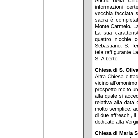
Anche della Chi
informazioni cert
vecchia facciata s
sacra è completat
Monte Carmelo. La 
La sua caratteris
quattro nicchie 
Sebastiano, S. Te
tela raffigurante 
S. Alberto.
Chiesa di S. Oliv
Altra Chiesa citta
vicino all'omonimo
prospetto molto um
alla quale si acce
relativa alla data
molto semplice, ad
di due affreschi, i
dedicato alla Verg
Chiesa di Maria S