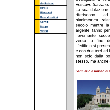
Agriturismo
Vescovo
Sarzana
.
Hotels
La sua datazione s
Ristoranti
riferiscono
ad
Dove divertirsi
planimetrica relat
Servizi
secolo mentre la 
Mappa
argentei fanno pe
VIDEO
lievemente succe
verso la fine de
L'edificio si prese
e con due torri ed i
non solo dalla po
stesso, ma anche d
Santuario e museo di