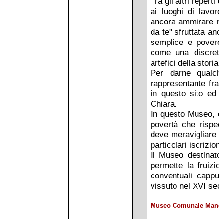
Tra gli altri reper
ai luoghi di lavo
ancora ammirare rep
da te" sfruttata an
semplice e povero
come una discret
artefici della stori
Per darne qualch
rappresentante fra
in questo sito e
Chiara.
In questo Museo, c
povertà che rispe
deve meravigliare l
particolari iscrizi
Il Museo destinato
permette la fruizi
conventuali capp
vissuto nel XVI se
Museo Comunale Mand