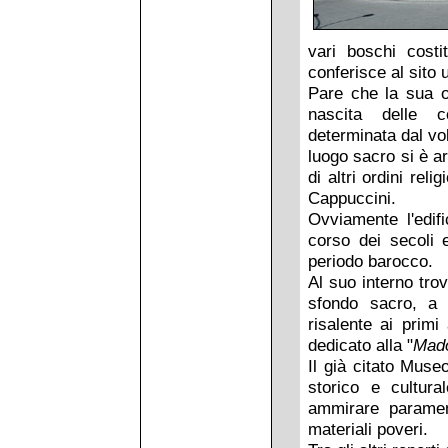
vari boschi costit
conferisce al sito 
Pare che la sua o
nascita delle co
determinata dal vo
luogo sacro si è ar
di altri ordini rel
Cappuccini.
Ovviamente l'edifi
corso dei secoli 
periodo barocco.
Al suo interno tro
sfondo sacro, a 
risalente ai prim
dedicato alla "
Mado
Il già citato Muse
storico e cultura
ammirare parament
materiali poveri.