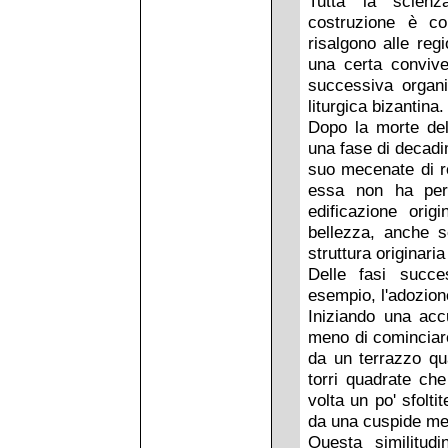
Tutta la scienza
costruzione è coi
risalgono alle reg
una certa conviven
successiva organi
liturgica bizantina.
Dopo la morte del
una fase di decadi
suo mecenate di r
essa non ha per
edificazione orig
bellezza, anche s
struttura originari
Delle fasi succe
esempio, l'adozion
Iniziando una acc
meno di cominciare
da un terrazzo qua
torri quadrate che
volta un po' sfolt
da una cuspide me
Questa similitud