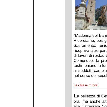
"Madonna col Bambi
Ricordiamo, poi, gl
Sacramento, uni
ricopriva altre par
di lavori di restaur
Comunque, la prese
testimoniano la lu
ai suddetti cambia
nel corso dei secol
Le chiese minori
L
a bellezza di Ce
ora, ma anche alt
alla Cattedrale N